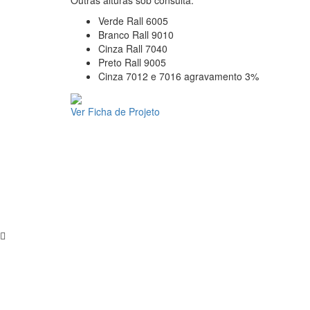
Outras alturas sob consulta:
Verde Rall 6005
Branco Rall 9010
Cinza Rall 7040
Preto Rall 9005
Cinza 7012 e 7016 agravamento 3%
Ver Ficha de Projeto