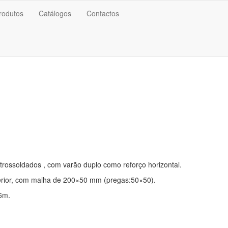
rodutos
Catálogos
Contactos
rossoldados , com varão duplo como reforço horizontal.
erior, com malha de 200×50 mm (pregas:50×50).
 6m.